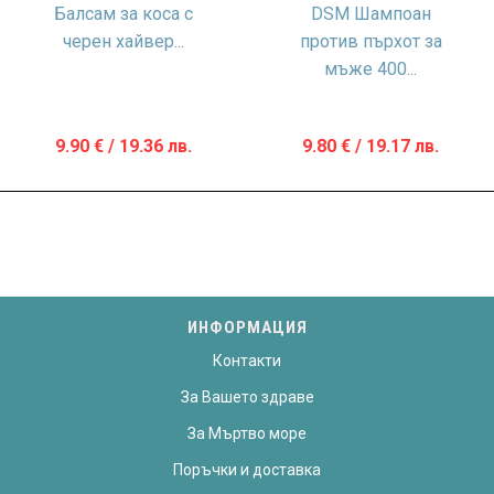
Балсам за коса с
DSM Шампоан
черен хайвер...
против пърхот за
мъже 400...
9.90
€
/ 19.36 лв.
9.80
€
/ 19.17 лв.
ИНФОРМАЦИЯ
Контакти
За Вашето здраве
За Мъртво море
Поръчки и доставка