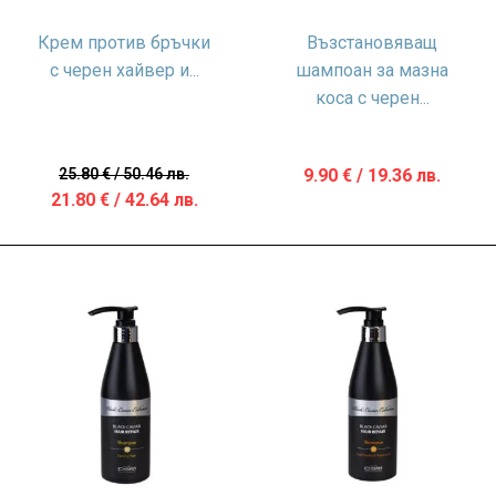
Крем против бръчки
Възстановяващ
с черен хайвер и...
шампоан за мазна
коса с черен...
25.80
€
/ 50.46 лв.
9.90
€
/ 19.36 лв.
Original
Текущата
21.80
€
/ 42.64 лв.
price
цена
was:
е:
25.80 €
21.80 €
/
/
50.46 лв..
42.64 лв..