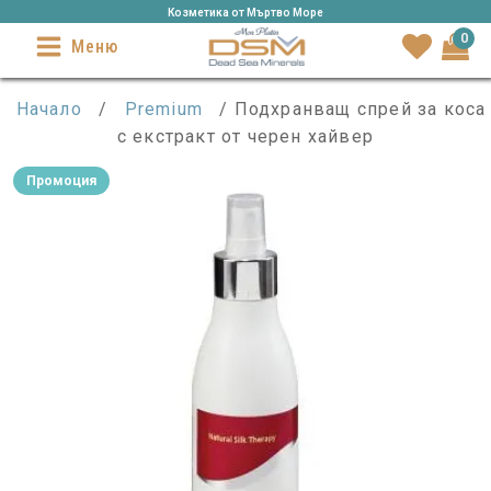
Козметика от Mъртво Море
0
Меню
Начало
/
Premium
/ Подхранващ спрей за коса
с екстракт от черен хайвер
Промоция