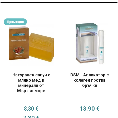
Промоция
Натурален сапун с
DSM - Апликатор с
мляко мед и
колаген против
минерали от
бръчки
Мъртво море
8.80
€
13.90
€
Original price was: 8.80 €.
Текущата цена е: 7.30 €.
7.30
€