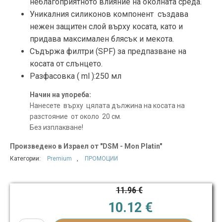
неблагоприятното влияние на околната среда.
Уникалния силиконов компонент създава
нежен защитен слой върху косата, като и
придава максимален блясък и мекота.
Съдържа филтри (SPF) за предпазване на
косата от слънцето.
Разфасовка ( ml ):25
0 мл
Начин на упореба:
Нанесете върху цялата дължина на косата на
разстояние от около 20 см.
Без изплакване!
Произведено в Израел от "DSM - Mon Platin"
Категории:
Premium
,
ПРОМОЦИИ
11.96
€
Original price was:
Текущата ц
10.12
€