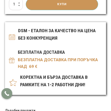
количество
КУПИ
за
Подхранващ
спрей
за
коса
DSM - ЕТАЛОН ЗА КАЧЕСТВО НА ЦЕНА
с
екстракт
БЕЗ КОНКУРЕНЦИЯ
от
черен
хайвер
БЕЗПЛАТНА ДОСТАВКА
БЕЗПЛАТНА ДОСТАВКА ПРИ ПОРЪЧКА
НАД 69
€
КОРЕКТНА И БЪРЗА ДОСТАВКА В
РАМКИТЕ НА 1-2 РАБОТНИ ДНИ!
Подобни продукти