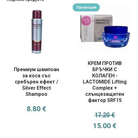
Промоция
КРЕМ ПРОТИВ
Премиум шампоан
БРЪЧКИ С
за коса със
КОЛАГЕН -
сребърен ефект /
LACTOMIDE Lifting
Silver Effect
Complex +
Shampoo
слънцезащитен
фактор SRF15
8.80
€
17.20
€
Original price 
Текуща
15.00
€