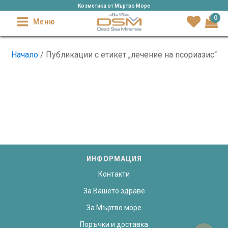
Козметика от Mъртво Море
0
Меню
Начало
/ Публикации с етикет „лечение на псориазис“
ИНФОРМАЦИЯ
Контакти
За Вашето здраве
За Мъртво море
Поръчки и доставка