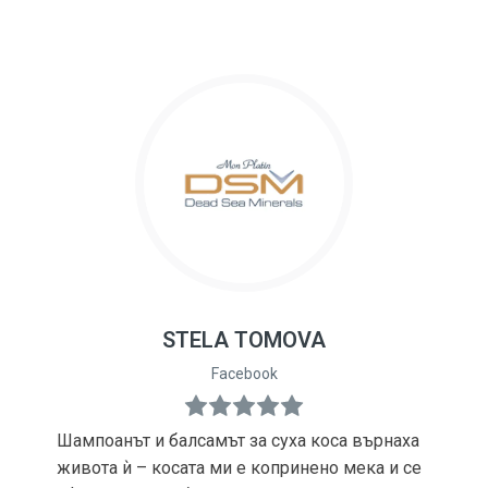
STELA TOMOVA
Facebook
Шампоанът и балсамът за суха коса върнаха
живота ѝ – косата ми е копринено мека и се