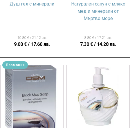
Душ гел с минерали
Натурален сапун с мляко
мед и минерали от
Мъртво море
10.80
€
/ 21.12 лв.
8.80
€
/ 17.21 лв.
Original
Текущата
Original
Теку
9.00
€
/ 17.60 лв.
7.30
€
/ 14.28 лв.
price
цена
price
цена
was:
е:
was:
е:
Промоция
10.80 €
9.00 €
8.80 €
7.30 €
/
/
/
/
21.12 лв..
17.60 лв..
17.21 лв..
14.28 л