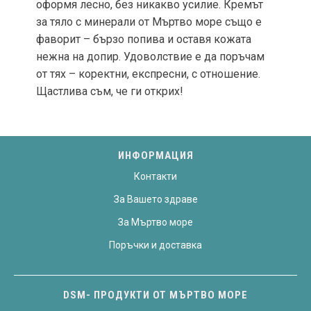
оформя лесно, без никакво усилие. Кремът
за тяло с минерали от Мъртво море също е
фаворит – бързо попива и оставя кожата
нежна на допир. Удоволствие е да поръчам
от тях – коректни, експресни, с отношение.
Щастлива съм, че ги открих!
ИНФОРМАЦИЯ
Контакти
За Вашето здраве
За Мъртво море
Поръчки и доставка
DSM- ПРОДУКТИ ОТ МЪРТВО МОРЕ