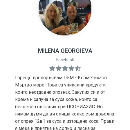
MILENA GEORGIEVA
Facebook
Горещо препоръчвам DSM - Козметика от
Мъртво море! Това са уникални продукти,
които неотдавна опознах. Закупих си и от
крема и сапуна за суха кожа, които са
безценен съюзник при ПСОРИАЗИС. Но
нямам думи да ви опиша колко съм доволна
от спрея 12в1 за суха и изтощена коса. Прави
я мека и приятна на допир и лесна за