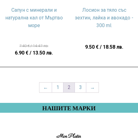
Сапун с минерали и
Лосион за тяло със
натурална кал от Мъртво
зехтин, лайка и авокадо -
море
300 ml.
7.40
€
/ 14.47 лв.
9.50
€
/ 18.58 лв.
Original
Текущата
6.90
€
/ 13.50 лв.
price
цена
was:
е:
7.40 €
6.90 €
/
/
←
1
2
3
→
14.47 лв..
13.50 лв..
НАШИТЕ МАРКИ