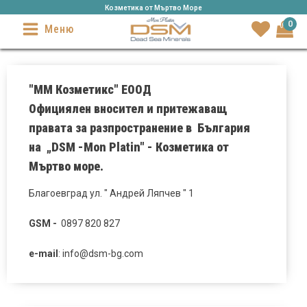
Козметика от Mъртво Море
0
Меню
"ММ Козметикс" ЕООД
Официялен вносител и притежаващ
правата за разпространение в България
на „DSM -Mon Platin" - Козметика от
Мъртво море.
Благоевград ул. " Андрей Ляпчев " 1
GSM -
0897 820 827
e-mail
: info@dsm-bg.com