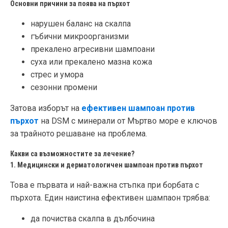
Основни причини за поява на пърхот
нарушен баланс на скалпа
гъбични микроорганизми
прекалено агресивни шампоани
суха или прекалено мазна кожа
стрес и умора
сезонни промени
Затова изборът на
ефективен шампоан против
пърхот
на DSM с минерали от Мъртво море е ключов
за трайното решаване на проблема.
Какви са възможностите за лечение?
1. Медицински и дерматологичен шампоан против пърхот
Това е първата и най-важна стъпка при борбата с
пърхота. Един наистина ефективен
шампаон трябва:
да почиства скалпа в дълбочина