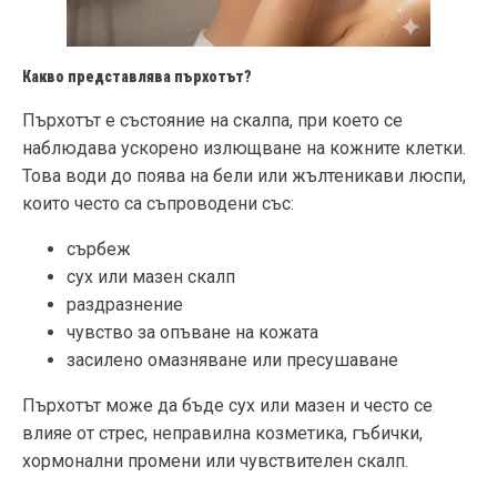
Какво представлява пърхотът?
Пърхотът е състояние на скалпа, при което се
наблюдава ускорено излющване на кожните клетки.
Това води до поява на бели или жълтеникави люспи,
които често са съпроводени със:
сърбеж
сух или мазен скалп
раздразнение
чувство за опъване на кожата
засилено омазняване или пресушаване
Пърхотът може да бъде сух или мазен и често се
влияе от стрес, неправилна козметика, гъбички,
хормонални промени или чувствителен скалп.