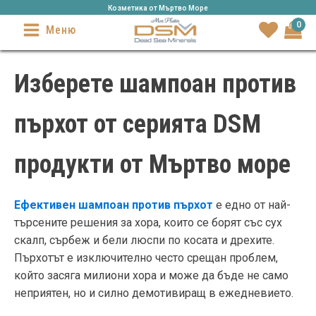
Козметика от Mъртво Море
0
Меню
Изберете шампоан против
пърхот от серията DSM
продукти от Мъртво море
Ефективен шампоан против пърхот
е едно от най-
търсените решения за хора, които се борят със сух
скалп, сърбеж и бели люспи по косата и дрехите.
Пърхотът е изключително често срещан проблем,
който засяга милиони хора и може да бъде не само
неприятен, но и силно демотивиращ в ежедневието.