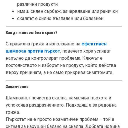
различни продукти
имаш силен сърбеж, зачервяване или ранички
скалпът е силно възпален или болезнен
Как да живеем без пърхот?
С правилна грижа и използване на
ефективен
шампоан против пърхот
, повечето хора успяват
напълно да контролират проблема. Ключът е
постоянството и изборът на продукт, който действа
върху причината, а не само прикрива симптомите.
Заключение
Шампоанът почиства скалпа, намалява пърхота и
успокоява раздразнението. Подходящ е за редовна
грижа.
Пърхотът не е просто козметичен проблем – той е
сигнал за нарушен баланс на скалпа. Добрата новина