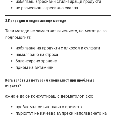
избягваш агресивни стилизиращи продукти
не разчесваш агресивно скалпа
3.
Природни и подпомагащи методи
Тези методи не заместват лечението, но могат да го
подпомогнат:
избягване на продукти с алкохол и сулфати
намаляване на стреса
балансирано хранене
прием на витамини
Кога трябва да потърсим специалист при проблем с
пърхота?
ажно е да се консултираш с дерматолог, ако:
проблемът се влошава с времето
пърхотът не изчезва въпреки използването на