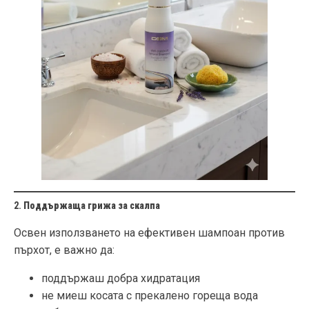
2.
Поддържаща грижа за скалпа
Освен използването на ефективен шампоан против
пърхот, е важно да:
поддържаш добра хидратация
не миеш косата с прекалено гореща вода