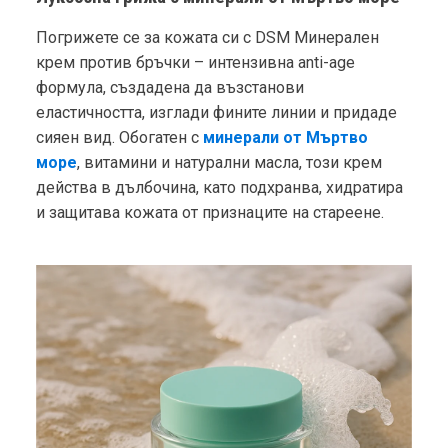
Погрижете се за кожата си с DSM Минерален
крем против бръчки – интензивна anti-age
формула, създадена да възстанови
еластичността, изглади фините линии и придаде
сияен вид. Обогатен с
минерали от Мъртво
море
, витамини и натурални масла, този крем
действа в дълбочина, като подхранва, хидратира
и защитава кожата от признаците на стареене.