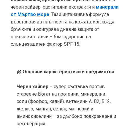
черен хайвер, растителни екстракти и
минерали
от Мъртво море
. Тази интензивна формула
възстановява плътността на кожата, изглажда
бръчките и осигурява дневна защита от
слънчевите лъчи – благодарение на
слънцезащитен фактор SPF 15.
🌿 Основни характеристики и предимства:
Черен хайвер
– супер съставка против
стареене Богат на протеини, минерални
соли (фосфор, калий), витамини A, B2, B12,
желязо, манган, селен, магнезий и
аминокиселини – за дълбоко подхранване и
регенерация.