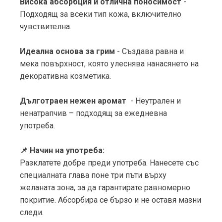
Висока абсорбция и отлична поносимост
-
Подходящ за всеки тип кожа, включително
чувствителна.
Идеална основа за грим
- Създава равна и
мека повърхност, която улеснява нанасянето на
декоративна козметика.
Дълготраен нежен аромат
- Неутрален и
ненатрапчив – подходящ за ежедневна
употреба.
📌 Начин на употреба:
Разклатете добре преди употреба. Нанесете със
специалната глава поне три пъти върху
желаната зона, за да гарантирате равномерно
покритие. Абсорбира се бързо и не оставя мазни
следи.