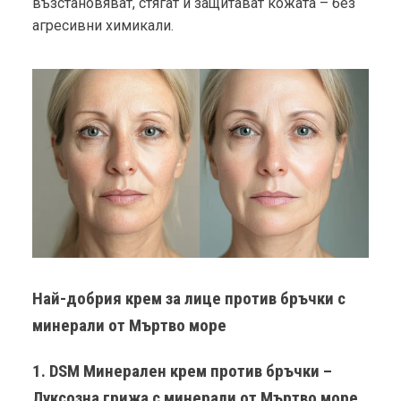
възстановяват, стягат и защитават кожата – без
агресивни химикали.
Най-добрия крем за лице против бръчки с
минерали от Мъртво море
1. DSM Минерален крем против бръчки –
Луксозна грижа с минерали от Мъртво море