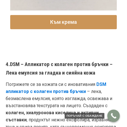
Към крема
4.DSM – Апликатор с колаген против бръчки –
Лека емулсия за гладка и сияйна кожа
Погрижете се за кожата си с иновативния
DSM
апликатор с колаген против бръчки
– лека,
безмаслена емулсия, която изглажда, освежава и
възстановява текстурата на лицето. Създаден с
колаген, хиалуронова киселина и активни
ПОРЪЧАЙ С ОБАЖДАНЕ
съставки
, продуктът нежно ексфолира, изравнява
тена и свива порите, като същевременно осигурява