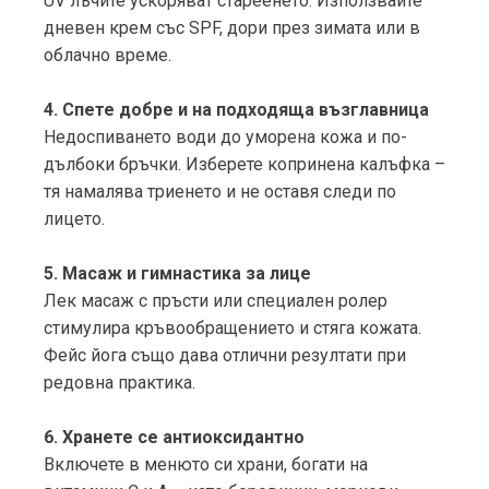
UV лъчите ускоряват стареенето. Използвайте
дневен крем със SPF, дори през зимата или в
облачно време.
4. Спете добре и на подходяща възглавница
Недоспиването води до уморена кожа и по-
дълбоки бръчки. Изберете копринена калъфка –
тя намалява триенето и не оставя следи по
лицето.
5. Масаж и гимнастика за лице
Лек масаж с пръсти или специален ролер
стимулира кръвообращението и стяга кожата.
Фейс йога също дава отлични резултати при
редовна практика.
6. Хранете се антиоксидантно
Включете в менюто си храни, богати на