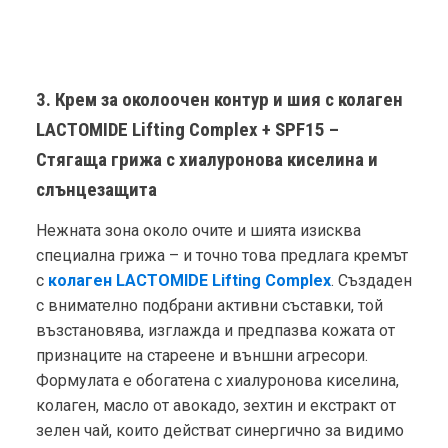
3. Крем за околоочен контур и шия с колаген
LACTOMIDE Lifting Complex + SPF15 –
Стягаща грижа с хиалуронова киселина и
слънцезащита
Нежната зона около очите и шията изисква
специална грижа – и точно това предлага кремът
с
колаген LACTOMIDE Lifting Complex
. Създаден
с внимателно подбрани активни съставки, той
възстановява, изглажда и предпазва кожата от
признаците на стареене и външни агресори.
Формулата е обогатена с хиалуронова киселина,
колаген, масло от авокадо, зехтин и екстракт от
зелен чай, които действат синергично за видимо