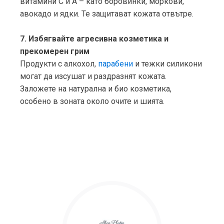
витамини C и A – като боровинки, моркови,
авокадо и ядки. Те защитават кожата отвътре.
7. Избягвайте агресивна козметика и
прекомерен грим
Продукти с алкохол,
парабени
и тежки силикони
могат да изсушат и раздразнят кожата.
Заложете на натурална и био козметика,
особено в зоната около очите и шията.