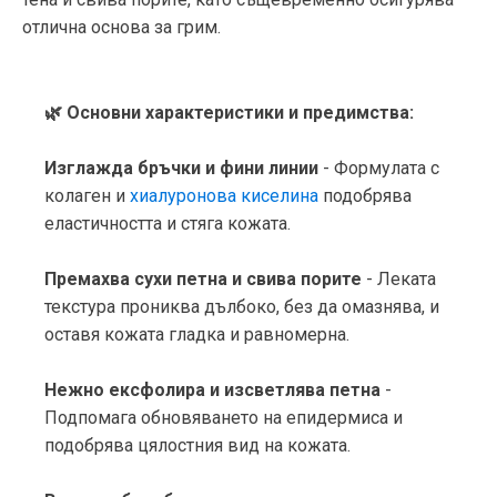
отлична основа за грим.
🌿 Основни характеристики и предимства:
Изглажда бръчки и фини линии
- Формулата с
колаген и
хиалуронова киселина
подобрява
еластичността и стяга кожата.
Премахва сухи петна и свива порите
- Леката
текстура прониква дълбоко, без да омазнява, и
оставя кожата гладка и равномерна.
Нежно ексфолира и изсветлява петна
-
Подпомага обновяването на епидермиса и
подобрява цялостния вид на кожата.