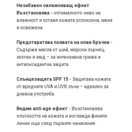
Незабавен овлажняващ ефект
Възстановява -
оптималното ниво на
влажност и оставя кожата успокоена, мека
и освежена.
Предотвратява появата на нови бръчки
-
Съдържа масла от ший, морски зърнец,
зехтин и мед – за интензивна грижа и
антиоксидантна защита.
Слънцезащита SPF 15
- Защитава кожата
от вредните UVA и UVB лъчи – идеален за
дневна употреба.
Видим anti-age ефект
- Възстановява
плътността на кожата и изглажда фините
линии още след първите нанасяния.