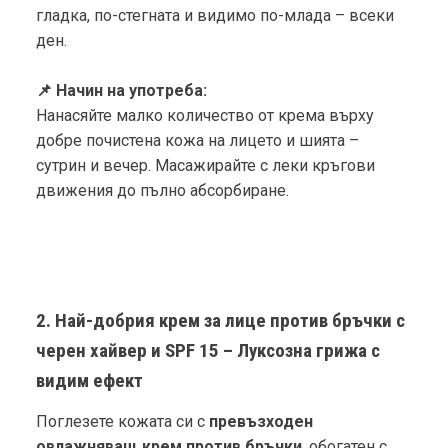
гладка, по-стегната и видимо по-млада – всеки
ден.
📌 Начин на употреба:
Нанасяйте малко количество от крема върху
добре почистена кожа на лицето и шията –
сутрин и вечер. Масажирайте с леки кръгови
движения до пълно абсорбиране.
2. Най-добрия крем за лице против бръчки с
черен хайвер и SPF 15 – Луксозна грижа с
видим ефект
Поглезете кожата си с
превъзходен
овлажняващ крем против бръчки
, обогатен с