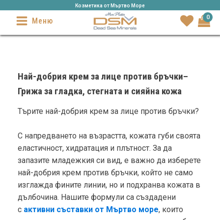
Козметика от Mъртво Море
0
Меню
Най-добрия крем за лице против бръчки–
Грижа за гладка, стегната и сияйна кожа
Търите най-добрия крем за лице против бръчки?
С напредването на възрастта, кожата губи своята
еластичност, хидратация и плътност. За да
запазите младежкия си вид, е важно да изберете
най-добрия крем против бръчки, който не само
изглажда фините линии, но и подхранва кожата в
дълбочина. Нашите формули са създадени
с
активни съставки от Мъртво море
, които