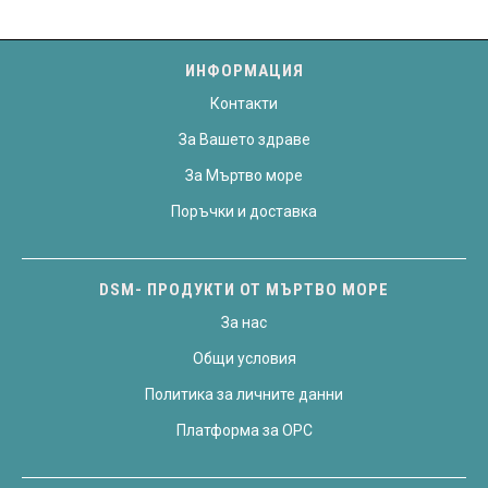
12.50 €
10.90 €
/
/
24.45 лв..
21.32 лв..
ИНФОРМАЦИЯ
Контакти
За Вашето здраве
За Мъртво море
Поръчки и доставка
DSM- ПРОДУКТИ ОТ МЪРТВО МОРЕ
За нас
Общи условия
Политика за личните данни
Платформа за OPC