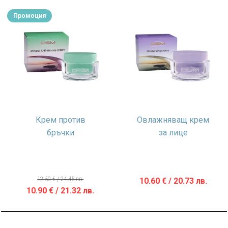
/
/
Промоция
23.86 лв..
19.17 лв..
Крем против
Овлажняващ крем
бръчки
за лице
12.50
€
/ 24.45 лв.
10.60
€
/ 20.73 лв.
Original
Текущата
10.90
€
/ 21.32 лв.
price
цена
was:
е: