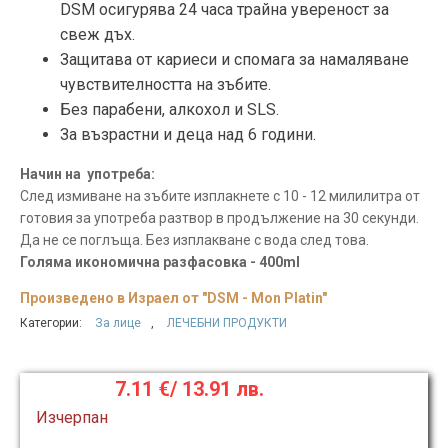
DSM осигурява 24 часa трайна увереност за
свеж дъх.
Защитава от кариеси и спомага за намаляване
чувствителността на зъбите.
Без парабени, алкохол и SLS.
За възрастни и деца над 6 години.
Начин на употреба:
След измиване на зъбите изплакнете с 10 - 12 милилитра от
готовия за употреба разтвор в продължение на 30 секунди.
Да не се поглъща. Без изплакване с вода след това.
Голяма икономична разфасовка - 400ml
Произведено в Израел от "DSM - Mon Platin"
Категории:
За лице
,
ЛЕЧЕБНИ ПРОДУКТИ
7.11
€
/ 13.91 лв.
Изчерпан