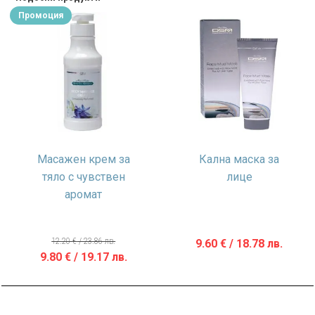
Промоция
Масажен крем за
Кална маска за
тяло с чувствен
лице
аромат
12.20
€
/ 23.86 лв.
9.60
€
/ 18.78 лв.
Original
Текущата
9.80
€
/ 19.17 лв.
price
цена
was:
е:
12.20 €
9.80 €