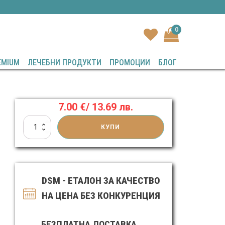
0
EMIUM
ЛЕЧЕБНИ ПРОДУКТИ
ПРОМОЦИИ
БЛОГ
7.00
€
/ 13.69 лв.
количество
КУПИ
за
Крем
за
крака
с
DSM - ЕТАЛОН ЗА КАЧЕСТВО
витамин
B5
НА ЦЕНА БЕЗ КОНКУРЕНЦИЯ
БЕЗПЛАТНА ДОСТАВКА