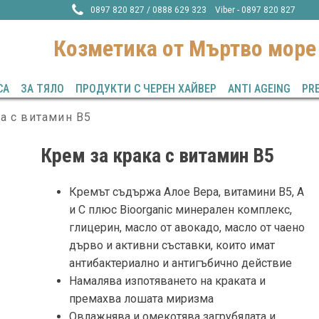
0897 820 827 / 0888 629 323 Viber - 0897 820 827
Козметика от Mъртво море
СА
ЗА ТЯЛО
ПРОДУКТИ С ЧЕРЕН ХАЙВЕР
ANTI AGEING
PR
а с витамин B5
Крем за крака с витамин B5
Кремът съдържа Алое Вера, витамини B5, А
и C плюс Bioorganic минерален комплекс,
глицерин, масло от авокадо, масло от чаено
дърво и активни съставки, които имат
антибактериално и антигъбично действие
Намалява изпотяването на краката и
премахва лошата миризма
Овлажнява и омекотява загрубялата и