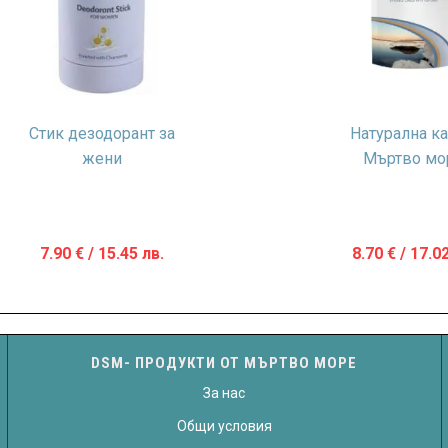
Стик дезодорант за
Натурална ка
жени
Мъртво мо
7.90
€
/ 15.45 лв.
8.70
€
/ 17.02
DSM- ПРОДУКТИ ОТ МЪРТВО МОРЕ
За нас
Общи условия