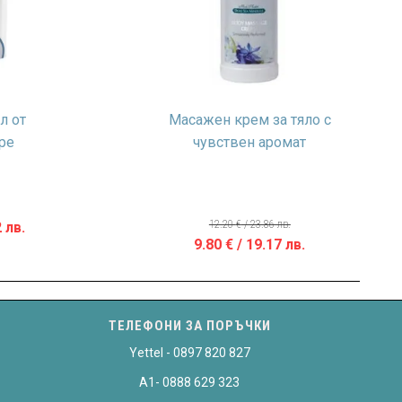
л от
Масажен крем за тяло с
ре
чувствен аромат
12.20
€
/ 23.86 лв.
 лв.
Original
Текущата
9.80
€
/ 19.17 лв.
price
цена
was:
е:
12.20 €
9.80 €
ТЕЛЕФОНИ ЗА ПОРЪЧКИ
/
/
Yettel - 0897 820 827
23.86 лв..
19.17 лв..
A1- 0888 629 323