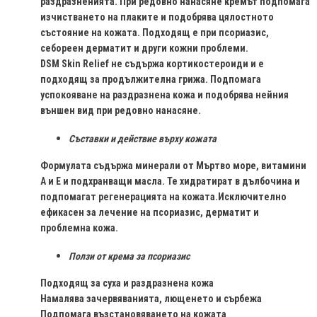
раздразненията. При редовно нанасяне кремът подпомага
изчистването на плаките и подобрява цялостното
състояние на кожата. Подходящ е при псориазис,
себореен дерматит и други кожни проблеми.
DSM Skin Relief не съдържа кортикостероиди и е
подходящ за продължителна грижа. Подпомага
успокояване на раздразнена кожа и подобрява нейния
външен вид при редовно нанасяне.
Съставки и действие върху кожата
Формулата съдържа минерали от Мъртво море, витамини
A и E и подхранващи масла. Те хидратират в дълбочина и
подпомагат регенерацията на кожата.Исключително
ефикасен за лечение на псориазис, дерматит и
проблемна кожа.
Ползи от крема за псориазис
Подходящ за суха и раздразнена кожа
Намалява зачервяванията, лющенето и сърбежа
Подпомага възстановяването на кожата