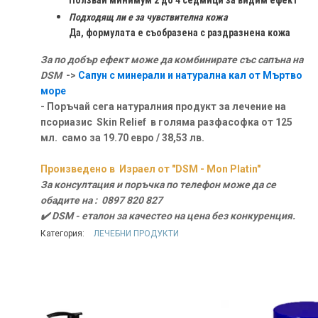
Ползвай минимум 2 до 4 седмици за видим ефект
Подходящ ли е за чувствителна кожа
Да, формулата е съобразена с раздразнена кожа
За по добър ефект може да комбинирате със сапъна на
DSM
->
Сапун с минерали и натурална кал от Мъртво
море
- Поръчай сега натуралния продукт за лечение на
псориазис Skin Relief в голяма разфасофка от 125
мл. само за 19.70 евро / 38,53 лв.
Произведено в Израел от "DSM - Mon Platin"
За консултация и поръчка по телефон може да се
обадите на : 0897 820 827
✔️ DSM - еталон за качестео на цена без конкуренция.
Категория:
ЛЕЧЕБНИ ПРОДУКТИ