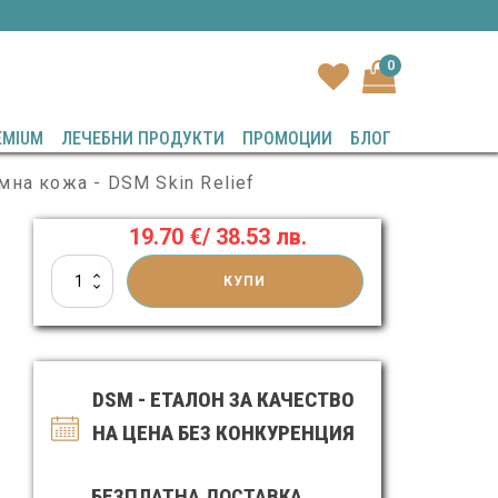
0
EMIUM
ЛЕЧЕБНИ ПРОДУКТИ
ПРОМОЦИИ
БЛОГ
мна кожа - DSM Skin Relief
19.70
€
/ 38.53 лв.
количество
КУПИ
за
Крем
за
лечение
на
DSM - ЕТАЛОН ЗА КАЧЕСТВО
псориазис,
дерматит
НА ЦЕНА БЕЗ КОНКУРЕНЦИЯ
и
проблемна
кожа
БЕЗПЛАТНА ДОСТАВКА