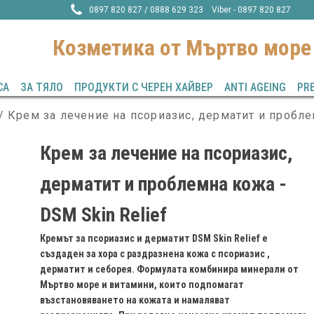
0897 820 827 / 0888 629 323 Viber - 0897 820 827
Козметика от Mъртво море
СА
ЗА ТЯЛО
ПРОДУКТИ С ЧЕРЕН ХАЙВЕР
ANTI AGEING
PR
/ Крем за лечение на псориазис, дерматит и пробле
Крем за лечение на псориазис,
дерматит и проблемна кожа -
DSM Skin Relief
Кремът за псориазис и дерматит DSM Skin Relief е
създаден за хора с раздразнена кожа с псориазис ,
дерматит и себорея. Формулата комбинира минерали от
Мъртво море и витамини, които подпомагат
възстановяването на кожата и намаляват