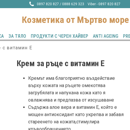
0897 820 827 / 0888 629 323 Viber - 0897 820 827
Козметика от Mъртво море
СА
ЗА ТЯЛО
ПРОДУКТИ С ЧЕРЕН ХАЙВЕР
ANTI AGEING
PR
 с витамин Е
Крем за ръце с витамин Е
Кремът има благоприятно въздействие
върху кожата на ръцете омекотява
загрубялата и напукана кожа като я
овлажнява и предпазва от изсушаване
Съдържа алое вера и витамин Е, който е
мощен антиоксидант като укрепва и забавя
стареенето на кожата,стимулира
кръвообращението