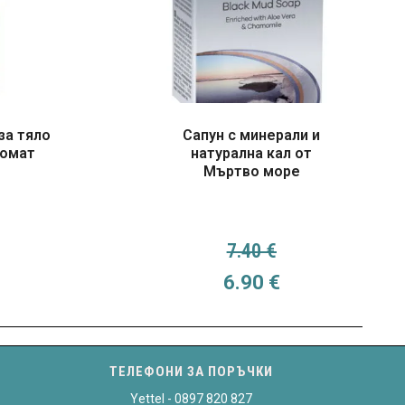
за тяло
Сапун с минерали и
ромат
натурална кал от
Мъртво море
7.40
€
al price was: 12.20 €.
Текущата цена е: 9.80 €.
Original price was: 7
Текущата цен
6.90
€
ТЕЛЕФОНИ ЗА ПОРЪЧКИ
Yettel - 0897 820 827