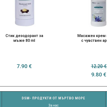
Стик дезодорант за
Масажен крем 
мъже 80 ml
с чувствен а
7.90
€
12.20
€
Origin
9.80
€
DSM- ПРОДУКТИ ОТ МЪРТВО МОРЕ
За нас