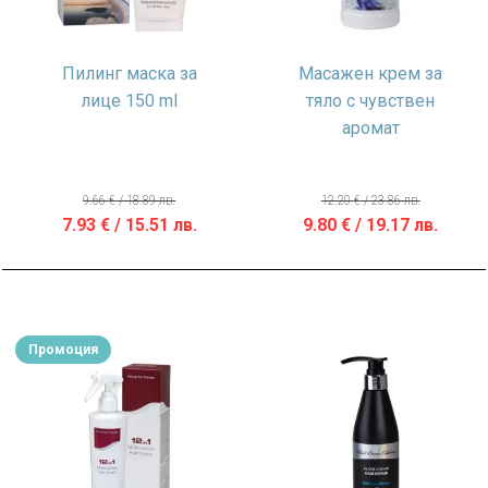
Пилинг маска за
Масажен крем за
лице 150 ml
тяло с чувствен
аромат
9.66
€
/ 18.89 лв.
12.20
€
/ 23.86 лв.
Original
Текущата
Original
Теку
7.93
€
/ 15.51 лв.
9.80
€
/ 19.17 лв.
price
цена
price
цена
was:
е:
was:
е:
9.66 €
7.93 €
12.20 €
9.80 €
/
/
/
/
Промоция
18.89 лв..
15.51 лв..
23.86 лв..
19.17 