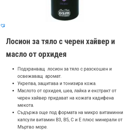
Лосион за тяло с черен хайвер и
масло от орхидея
Подхранващ лосион за тяло с разскошен и
освежаващ аромат.
Укрепва, защитава и тонизира кожа.
Маслото от орхидея, шеа, лайка и екстракт от
черен хайвер придават на кожата кадифена
мекота.
Съдържа още под формата на микро витаминни
капсули витамин В3, В5, С и Е плюс минерали от
Мъртво море.