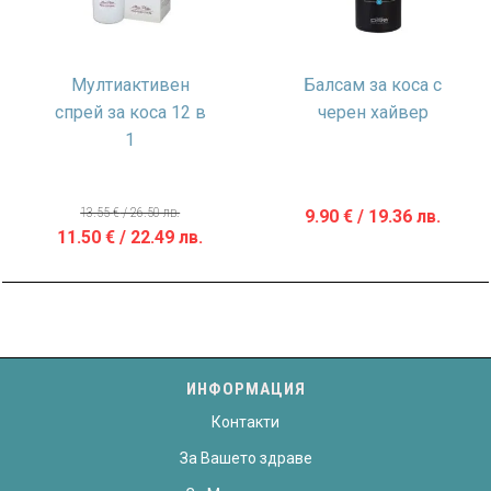
Мултиактивен
Балсам за коса с
спрей за коса 12 в
черен хайвер
1
13.55
€
/ 26.50 лв.
9.90
€
/ 19.36 лв.
Original
Текущата
11.50
€
/ 22.49 лв.
price
цена
was:
е:
13.55 €
11.50 €
/
/
26.50 лв..
22.49 лв..
ИНФОРМАЦИЯ
Контакти
За Вашето здраве