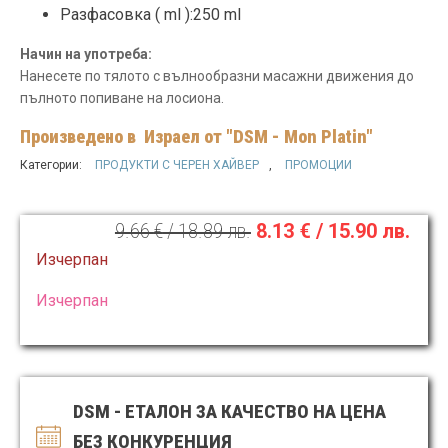
Разфасовка ( ml ):250 ml
Начин на употреба:
Нанесете по тялото с вълнообразни масажни движения до
пълното попиване на лосиона.
Произведено в
Израел от "DSM - Mon Platin"
Категории:
ПРОДУКТИ С ЧЕРЕН ХАЙВЕР
,
ПРОМОЦИИ
9.66
€
/ 18.89 лв.
8.13
€
/ 15.90 лв.
Original
Текущата
Изчерпан
price
цена
Изчерпан
was:
е:
9.66 €
8.13 €
/
/
18.89 лв..
15.90 лв..
DSM - ЕТАЛОН ЗА КАЧЕСТВО НА ЦЕНА
БЕЗ КОНКУРЕНЦИЯ