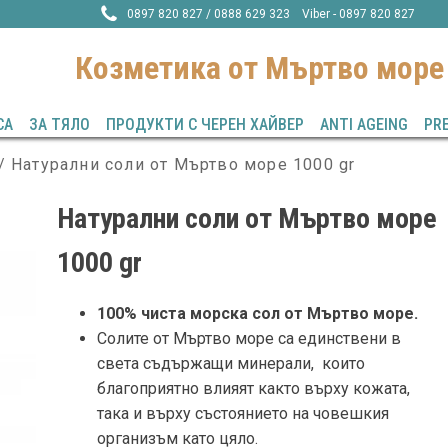
0897 820 827 / 0888 629 323 Viber - 0897 820 827
Козметика от Mъртво море
СА
ЗА ТЯЛО
ПРОДУКТИ С ЧЕРЕН ХАЙВЕР
ANTI AGEING
PR
/ Натурални соли от Мъртво море 1000 gr
Натурални соли от Мъртво море
1000 gr
100% чиста морска сол от Мъртво море.
Солите от Мъртво море са единствени в
света съдържащи минерали, които
благоприятно влияят както върху кожата,
така и върху състоянието на човешкия
организъм като цяло.