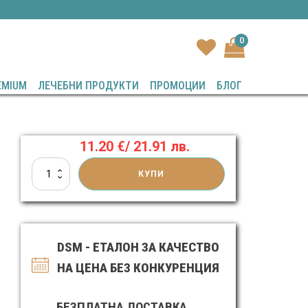
0
EMIUM
ЛЕЧЕБНИ ПРОДУКТИ
ПРОМОЦИИ
БЛОГ
11.20
€
/ 21.91 лв.
количество
КУПИ
за
Натурални
соли
от
Мъртво
DSM - ЕТАЛОН ЗА КАЧЕСТВО
море
1000
НА ЦЕНА БЕЗ КОНКУРЕНЦИЯ
gr
БЕЗПЛАТНА ДОСТАВКА