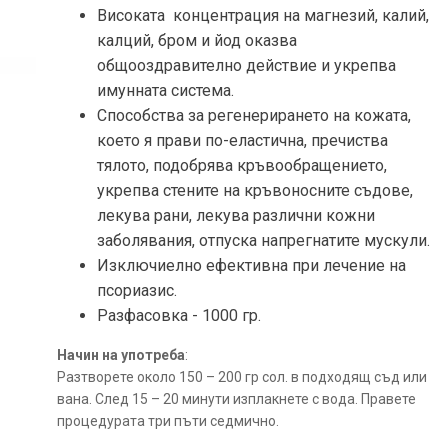
Високата концентрация на магнезий, калий,
калций, бром и йод оказва
общооздравително действие и укрепва
имунната система.
Способства за регенерирането на кожата,
което я прави по-еластична, пречиства
тялото, подобрява кръвообращението,
укрепва стените на кръвоносните съдове,
лекува рани, лекува различни кожни
заболявания, отпуска напрегнатите мускули.
Изключиелно ефективнa при лечение на
псориазис.
Разфасовка -
1000 гр.
Начин на употреба
:
Разтворете около 150 – 200 гр сол. в подходящ съд или
вана. След 15 – 20 минути изплакнете с вода. Правете
процедурата три пъти седмично.