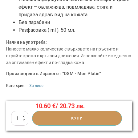
ефект – овлажнява, подмладява, стяга и
придава здрав вид на кожата
Без парабени
Разфасовка ( ml ):
50 мл.
Начин на употреба:
Нанесете малко количество с върховете на пръстите и
втрийте крема с кръгови движения. Използвайте ежедневно
за оптимален ефект и по-гладка кожа.
Произведено в Израел от "DSM - Mon Platin"
Категория:
За лице
10.60
€
/ 20.73 лв.
количество
КУПИ
за
Овлажняващ
крем