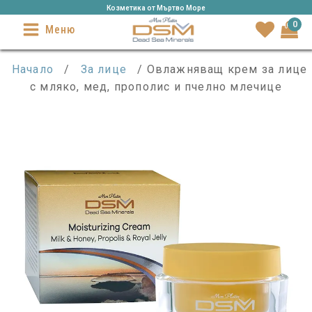
Козметика от Mъртво Море
0
Меню
Начало
/
За лице
/ Овлажняващ крем за лице
с мляко, мед, прополис и пчелно млечице