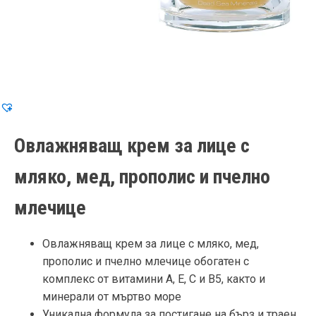
Овлажняващ крем за лице с
мляко, мед, прополис и пчелно
млечице
Овлажняващ крем за лице с мляко, мед,
прополис и пчелно млечице обогатен с
комплекс от витамини А, Е, С и В5, както и
минерали от мъртво море
Уникална формула за постигане на бърз и траен