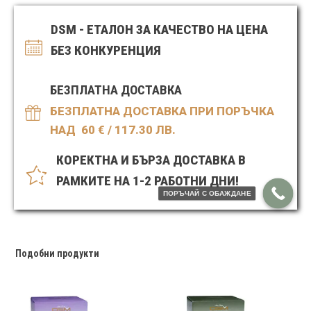
за
лице
DSM - ЕТАЛОН ЗА КАЧЕСТВО НА ЦЕНА
с
мляко,
БЕЗ КОНКУРЕНЦИЯ
мед,
прополис
и
БЕЗПЛАТНА ДОСТАВКА
пчелно
млечице
БЕЗПЛАТНА ДОСТАВКА ПРИ ПОРЪЧКА
НАД 60
€ / 117.30 ЛВ.
КОРЕКТНА И БЪРЗА ДОСТАВКА В
РАМКИТЕ НА 1-2 РАБОТНИ ДНИ!
ПОРЪЧАЙ С ОБАЖДАНЕ
Подобни продукти