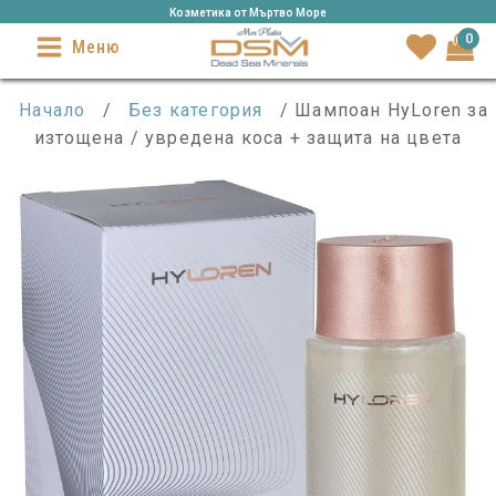
Козметика от Mъртво Море
0
Меню
Начало
/
Без категория
/ Шампоан HyLoren за
изтощена / увредена коса + защита на цвета