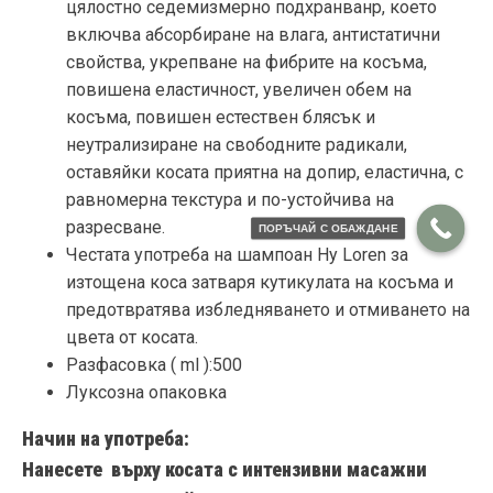
цялостно седемизмерно подхранванр, което
включва абсорбиране на влага, антистатични
свойства, укрепване на фибрите на косъма,
повишена еластичност, увеличен обем на
косъма, повишен естествен блясък и
неутрализиране на свободните радикали,
оставяйки косата приятна на допир, еластична, с
равномерна текстура и по-устойчива на
разресване.
ПОРЪЧАЙ С ОБАЖДАНЕ
Честата употреба на шампоан Hy Loren за
изтощена коса затваря кутикулата на косъма и
предотвратява избледняването и отмиването на
цвета от косата.
Разфасовка ( ml ):500
Луксозна опаковка
Начин на употреба:
Нанесете върху косата с интензивни масажни