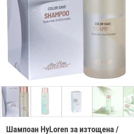
Шампоан HyLoren за изтощена /