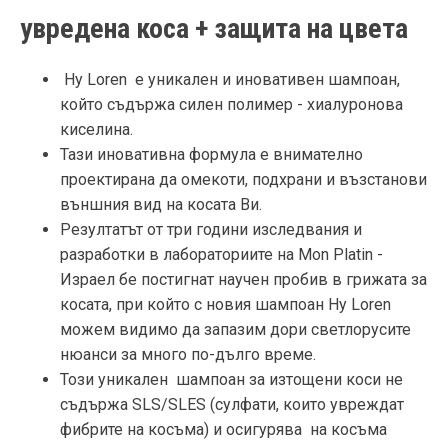
увредена коса + защита на цвета
Hy Loren е уникален и иновативен шампоан,
който съдържа силен полимер - хиалуронова
киселина.
Тази иновативна формула е внимателно
проектирана да омекоти, подхрани и възстанови
външния вид на косата Ви.
Резултатът от три години изследвания и
разработки в лабораториите на Mon Platin -
Израел бе постигнат научен пробив в грижата за
косата, при който с новия шампоан Hy Loren
можем видимо да запазим дори светлорусите
нюанси за много по-дълго време.
Този уникален шампоан за изтощени коси не
съдържа SLS/SLES (сулфати, които увреждат
фибрите на косъма) и осигурява на косъма