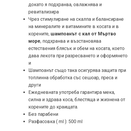
докато я подхранва, овлажнява и
ревитализира
Чрез стимулиране на скалпа и балансиране
на минералите и витамините в косата и в
корените,
шампоанът с кал от Мъртво
море
, подхранва и възстановява
естествения блясък и обем на косата, което
дава лекота при разресването и оформянето
и
Шампоанът също така осигурява защита при
топлинна обработка със сешоар, преса и
други
Ежедневната употреба гарантира мека,
силна и здрава коса, блестяща и жизнена от
корените до краищата.
Без парабени
Разфасовка ( ml ):
500 ml