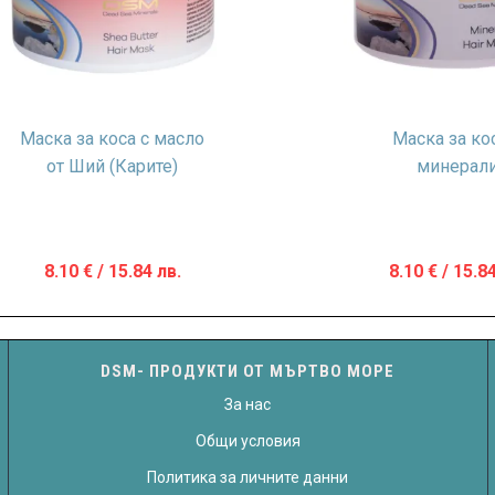
Маска за коса с масло
Маска за ко
от Ший (Карите)
минерал
8.10
€
/ 15.84 лв.
8.10
€
/ 15.84
DSM- ПРОДУКТИ ОТ МЪРТВО МОРЕ
За нас
Общи условия
Политика за личните данни