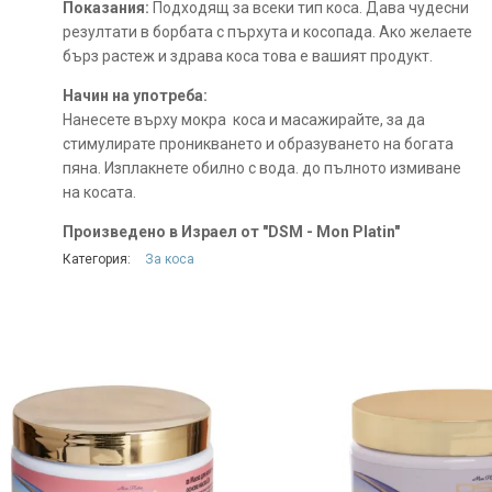
Показания:
Подходящ за всеки тип коса. Дава чудесни
резултати в борбата с пърхута и косопада. Ако желаете
бърз растеж и здрава коса това е вашият продукт.
Начин на употреба:
Нанесете върху мокра коса и масажирайте, за да
стимулирате проникването и образуването на богата
пяна. Изплакнете обилно с вода. до пълното измиване
на косата.
Произведено в Израел от "DSM - Mon Platin"
Категория:
За коса