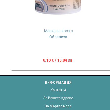
Маска за коса с
Oблепиха
8.10
€
/ 15.84 лв.
ИНФОРМАЦИЯ
Контакти
За Вашето здраве
За Мъртво море