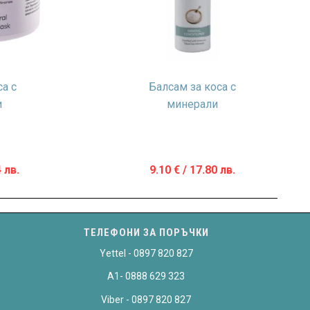
са с
Балсам за коса с
и
минерали
 лв.
9.10
€
/ 17.80 лв.
ТЕЛЕФОНИ ЗА ПОРЪЧКИ
Yettel - 0897 820 827
A1- 0888 629 323
Viber - 0897 820 827