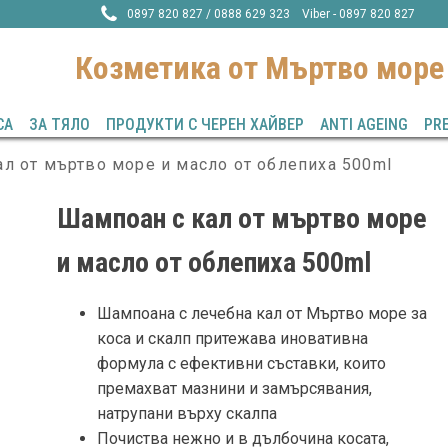
0897 820 827 / 0888 629 323 Viber - 0897 820 827
Козметика от Mъртво море
СА
ЗА ТЯЛО
ПРОДУКТИ С ЧЕРЕН ХАЙВЕР
ANTI AGEING
PR
л от мъртво море и масло от облепиха 500ml
Шампоан с кал от мъртво море
и масло от облепиха 500ml
Шампоана с лечебна кал от Мъртво море за
коса и скалп
притежава иновативна
формула с ефективни съставки, които
премахват мазнини и замърсявания,
натрупани върху скалпа
Почиства нежно и в дълбочина косата,