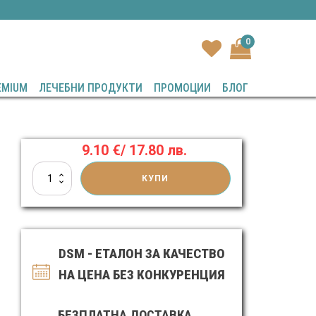
0
EMIUM
ЛЕЧЕБНИ ПРОДУКТИ
ПРОМОЦИИ
БЛОГ
9.10
€
/ 17.80 лв.
количество
КУПИ
за
Шампоан
с
кал
от
DSM - ЕТАЛОН ЗА КАЧЕСТВО
мъртво
море
НА ЦЕНА БЕЗ КОНКУРЕНЦИЯ
и
масло
от
БЕЗПЛАТНА ДОСТАВКА