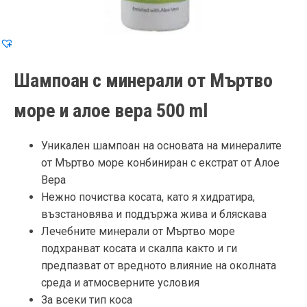
Шампоан с минерали от Мъртво
море и алое вера 500 ml
Уникален шампоан на основата на минералите
от Мъртво море конбиниран с екстрат от Алое
Вера
Нежно почиства косата, като я хидратира,
възстановява и поддържа жива и бляскава
Лечебните минерали от Мъртво море
подхранват косата и скалпа както и ги
предпазват от вредното влияние на околната
среда и атмосверните условия
За всеки тип коса