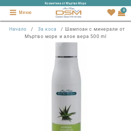
Козметика от Mъртво Море
0
Меню
Начало
/
За коса
/ Шампоан с минерали от
Мъртво море и алое вера 500 ml