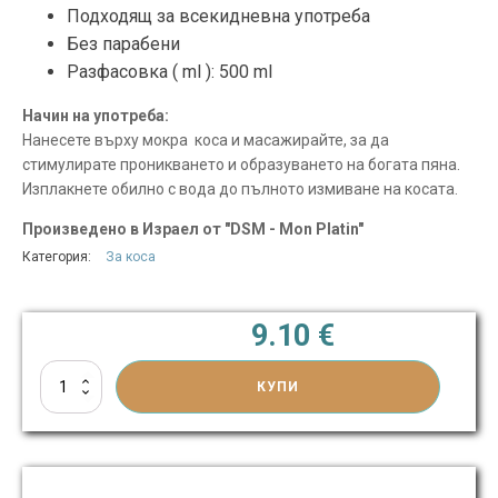
Подходящ за всекидневна употреба
Без парабени
Разфасовка ( ml ):
500 ml
Начин на употреба:
Нанесете върху мокра коса и масажирайте, за да
стимулирате проникването и образуването на богата пяна.
Изплакнете обилно с вода до пълното измиване на косата.
Произведено в Израел от "DSM - Mon Platin"
Категория:
За коса
9.10
€
количество
КУПИ
за
Шампоан
с
минерали
от