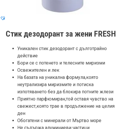
Стик дезодорант за жени FRESH
Уникален стик дезодорант с дълготрайно
действие
Бори се с потенето и телесните миризми
Освежителен и лек
На базата на уникална формула,която
неутрализира миризмите и потиска
изпотяването без да блокира потните жлези
Приятно парфюмиран,той оставя чувство на
свежест,която трае в продължение на целия
ден
Обогатени с минерали от Мъртво море
Не съдържа алуминиеви частици