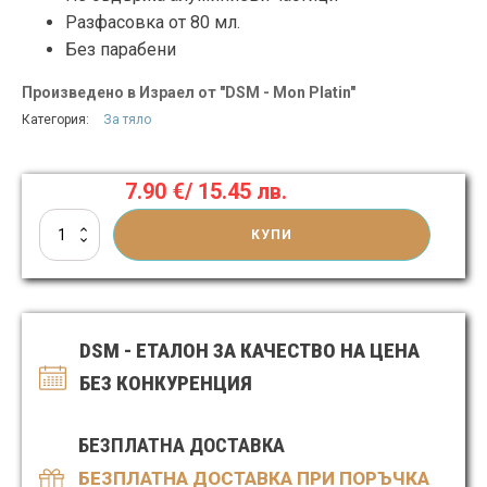
Разфасовка от 80 мл.
Без парабени
Произведено в Израел от "DSM - Mon Platin"
Категория:
За тяло
7.90
€
/ 15.45 лв.
количество
КУПИ
за
Стик
дезодорант
за
жени
DSM - ЕТАЛОН ЗА КАЧЕСТВО НА ЦЕНА
FRESH
БЕЗ КОНКУРЕНЦИЯ
БЕЗПЛАТНА ДОСТАВКА
БЕЗПЛАТНА ДОСТАВКА ПРИ ПОРЪЧКА