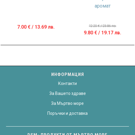
аромат
12.20
€
/ 23.86 лв.
7.00
€
/ 13.69 лв.
Original
Теку
9.80
€
/ 19.17 лв.
price
цена
was:
е:
12.20 €
9.80 €
/
/
23.86 лв..
19.17 
ИНФОРМАЦИЯ
Контакти
За Вашето здраве
За Мъртво море
Поръчки и доставка
DSM- ПРОДУКТИ ОТ МЪРТВО МОРЕ