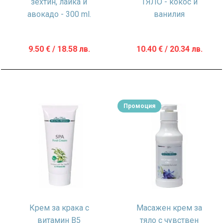
зехтин, лайка и
ТЯЛО - кокос и
авокадо - 300 ml.
ванилия
9.50
€
/ 18.58 лв.
10.40
€
/ 20.34 лв.
Промоция
Крем за крака с
Масажен крем за
витамин B5
тяло с чувствен