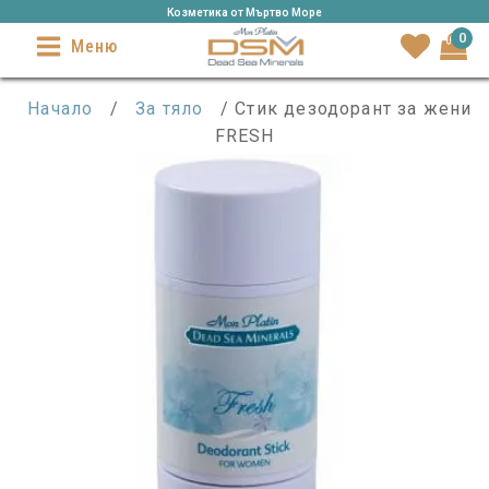
Козметика от Mъртво Море
0
Меню
Начало
/
За тяло
/ Стик дезодорант за жени
FRESH