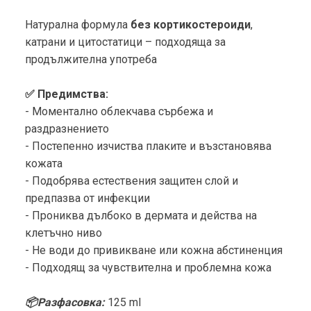
Натурална формула
без кортикостероиди
,
катрани и цитостатици – подходяща за
продължителна употреба
✅ Предимства:
- Моментално облекчава сърбежа и
раздразнението
- Постепенно изчиства плаките и възстановява
кожата
- Подобрява естествения защитен слой и
предпазва от инфекции
- Прониква дълбоко в дермата и действа на
клетъчно ниво
- Не води до привикване или кожна абстиненция
- Подходящ за чувствителна и проблемна кожа
📦Разфасовка:
125 ml