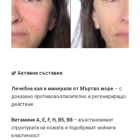
🌿 Активни съставки:
Лечебна кал и минерали от Мъртво море
– с
доказано противовъзпалително и регенериращо
действие
Витамини A, E, F, H, B5, B8
– възстановяват
структурата на кожата и подобряват нейната
еластичност