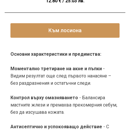
12.80
€
/ 25.03 лв.
Към лосиона
Основни характеристики и предимства:
Моментално третиране на акне и пъпки
-
Видим резултат още след първото нанасяне –
без раздразнения и остатъчни следи.
Контрол върху омазняването
- Балансира
мастните жлези и премахва прекомерния себум,
без да изсушава кожата.
Антисептично и успокояващо действие
- С