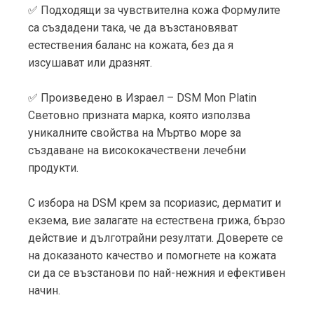
✅ Подходящи за чувствителна кожа Формулите
са създадени така, че да възстановяват
естествения баланс на кожата, без да я
изсушават или дразнят.
✅ Произведено в Израел – DSM Mon Platin
Световно призната марка, която използва
уникалните свойства на Мъртво море за
създаване на висококачествени лечебни
продукти.
С избора на DSM крем за псориазис, дерматит и
екзема, вие залагате на естествена грижа, бързо
действие и дълготрайни резултати. Доверете се
на доказаното качество и помогнете на кожата
си да се възстанови по най-нежния и ефективен
начин.