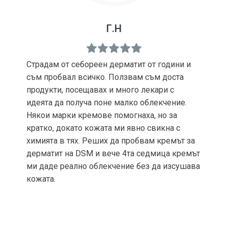
Г.Н
Страдам от себореен дерматит от години и
съм пробвал всичко. Ползвам съм доста
продукти, посещавах и много лекари с
идеята да получа поне малко облекчение.
Някои марки кремове помогнаха, но за
кратко, докато кожата ми явно свикна с
химията в тях. Реших да пробвам кремът за
дерматит на DSM и вече 4та седмица кремът
ми даде реално облекчение без да изсушава
кожата.