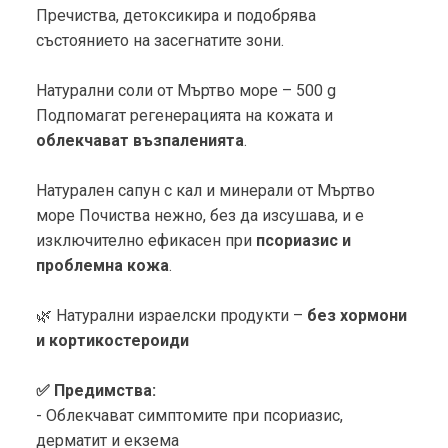
Пречиства, детоксикира и подобрява
състоянието на засегнатите зони.
Натурални соли от Мъртво море – 500 g
Подпомагат регенерацията на кожата и
облекчават възпаленията
.
Натурален сапун с кал и минерали от Мъртво
море Почиства нежно, без да изсушава, и е
изключително ефикасен при
псориазис и
проблемна кожа
.
🌿 Натурални израелски продукти –
без хормони
и кортикостероиди
✅ Предимства:
- Облекчават симптомите при псориазис,
дерматит и екзема