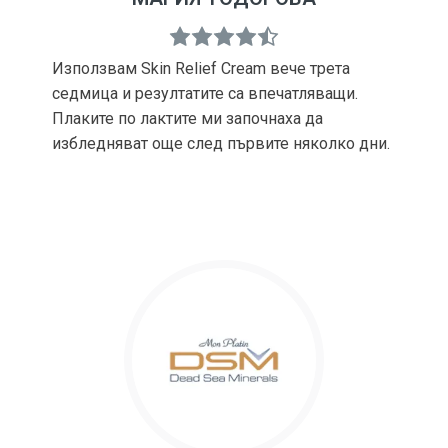
Използвам Skin Relief Cream вече трета
седмица и резултатите са впечатляващи.
Плаките по лактите ми започнаха да
избледняват още след първите няколко дни.