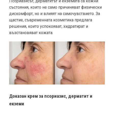
Псориазисът, дерматитът и екземата са кожни
състояния, които не само причиняват физически
дискомфорт, но и влияят на самочувствието. За
щастие, съвременната козметика предлага
решения, които успокояват, хидратират и
възстановяват кожата.
Доказан крем за псориазис, дерматит и
екземи