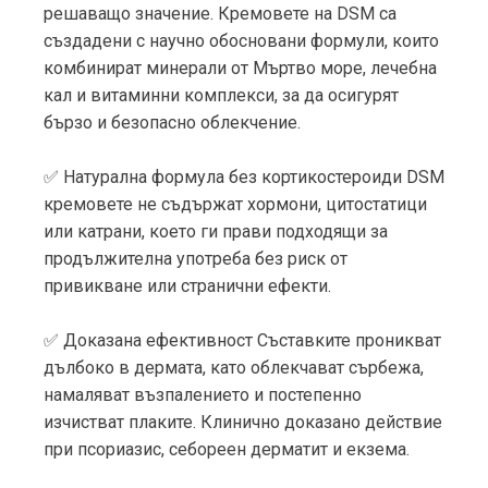
решаващо значение. Кремовете на DSM са
създадени с научно обосновани формули, които
комбинират минерали от Мъртво море, лечебна
кал и витаминни комплекси, за да осигурят
бързо и безопасно облекчение.
✅ Натурална формула без кортикостероиди DSM
кремовете не съдържат хормони, цитостатици
или катрани, което ги прави подходящи за
продължителна употреба без риск от
привикване или странични ефекти.
✅ Доказана ефективност Съставките проникват
дълбоко в дермата, като облекчават сърбежа,
намаляват възпалението и постепенно
изчистват плаките. Клинично доказано действие
при псориазис, себореен дерматит и екзема.