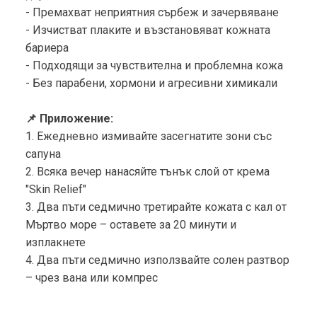
- Премахват неприятния сърбеж и зачервяване
- Изчистват плаките и възстановяват кожната
бариера
- Подходящи за чувствителна и проблемна кожа
- Без парабени, хормони и агресивни химикали
📌 Приложение:
1. Ежедневно измивайте засегнатите зони със
сапуна
2. Всяка вечер нанасяйте тънък слой от крема
"Skin Relief"
3. Два пъти седмично третирайте кожата с кал от
Мъртво море – оставете за 20 минути и
изплакнете
4. Два пъти седмично използвайте солен разтвор
– чрез вана или компрес