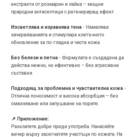
екстракти от розмарин и лайка – мощни
природни антисептици с регенериращ ефект.
Изсветлява и изравнява тена
- Намалява
зачервяванията и стимулира клетъчното
обновление за по-гладка и чиста кожа.
Без белези и петна
- Формулата е създадена да
действа нежно, но ефективно – без агресивни
съставки.
Подходящ за проблемна и чувствителна кожа
-
Отлична поносимост и висока абсорбция – без
омазняване или запушване на порите.
📌 Приложение:
Разклатете добре преди употреба. Нанасяйте
вечер върху засегнатите участъци по кожата. На