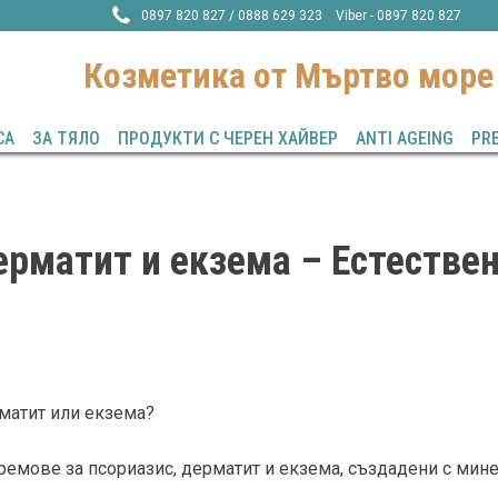
0897 820 827 / 0888 629 323 Viber - 0897 820 827
Козметика от Mъртво море
СА
ЗА ТЯЛО
ПРОДУКТИ С ЧЕРЕН ХАЙВЕР
ANTI AGEING
PR
ерматит и екзема – Естестве
матит или екзема?
кремове за псориазис, дерматит и екзема, създадени с мин