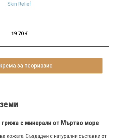
Skin Relief
19.70
€
крема за псориазис
кземи
а грижа с минерали от Мъртво море
ва кожата. Създаден с натурални съставки от