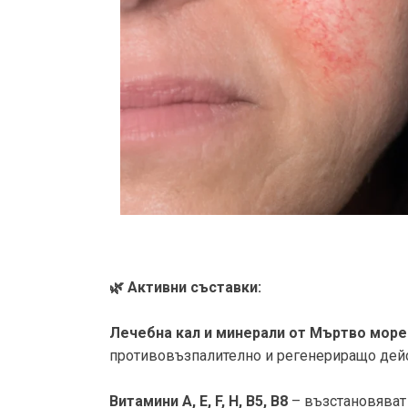
🌿 Активни съставки:
Лечебна кал и минерали от Мъртво море
противовъзпалително и регенериращо дей
Витамини A, E, F, H, B5, B8
– възстановяват 