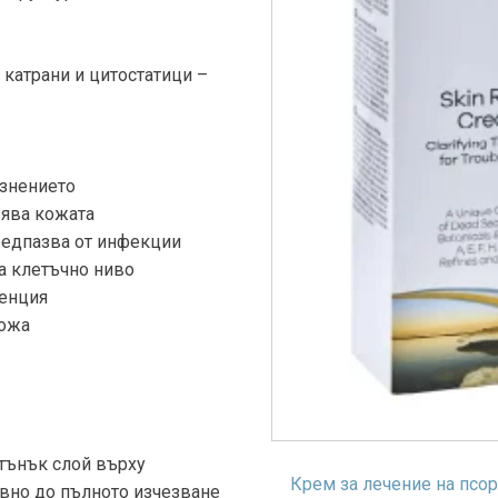
, катрани и цитостатици –
азнението
вява кожата
редпазва от инфекции
а клетъчно ниво
ненция
кожа
 тънък слой върху
Крем за лечение на псо
евно до пълното изчезване