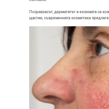
Псориазисът, дерматитът и екземата са кож
щастие, съвременната козметика предлага 