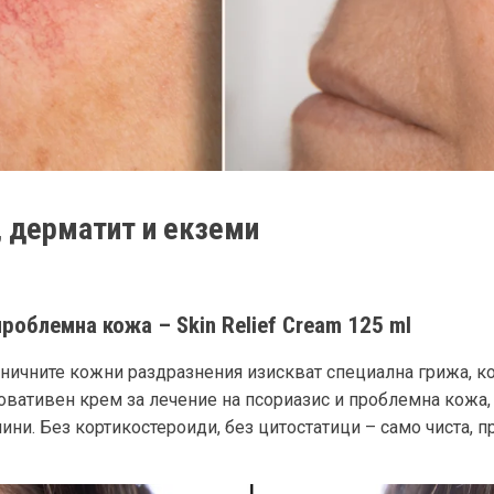
, дерматит и екземи
проблемна кожа – Skin Relief Cream 125 ml
ничните кожни раздразнения изискват специална грижа, ко
овативен крем за лечение на псориазис и проблемна кожа,
и. Без кортикостероиди, без цитостатици – само чиста, п