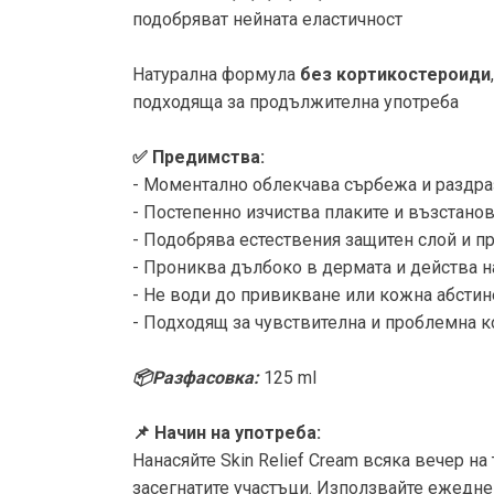
подобряват нейната еластичност
Натурална формула
без кортикостероиди
подходяща за продължителна употреба
✅ Предимства:
- Моментално облекчава сърбежа и раздр
- Постепенно изчиства плаките и възстано
- Подобрява естествения защитен слой и п
- Прониква дълбоко в дермата и действа н
- Не води до привикване или кожна абсти
- Подходящ за чувствителна и проблемна 
📦Разфасовка:
125 ml
📌 Начин на употреба:
Нанасяйте Skin Relief Cream всяка вечер на
засегнатите участъци. Използвайте ежедн