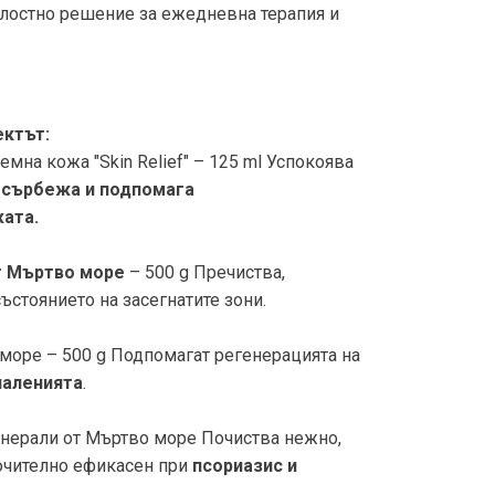
ялостно решение за ежедневна терапия и
ектът:
мна кожа "Skin Relief" – 125 ml Успокоява
 сърбежа и подпомага
ата.
т Мъртво море
– 500 g Пречиства,
ъстоянието на засегнатите зони.
море – 500 g Подпомагат регенерацията на
паленията
.
инерали от Мъртво море Почиства нежно,
лючително ефикасен при
псориазис и