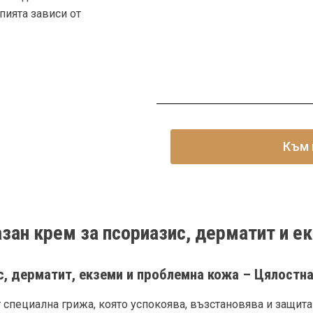
пията зависи от
Към 
зан крем за псориазис, дерматит и е
с, дерматит, екземи и проблемна кожа – Цялостн
 специална грижа, която успокоява, възстановява и защита