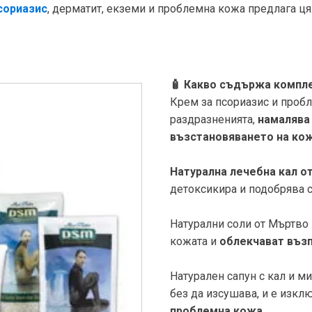
сориазис
, дерматит, екземи и проблемна кожа предлага ц
🧴 Какво съдържа компл
Крем за псориазис и пробле
раздразненията,
намалява
възстановяването на кож
Натурална лечебна кал о
детоксикира и подобрява с
Натурални соли от Мъртво 
кожата и
облекчават въз
Натурален сапун с кал и м
без да изсушава, и е изк
проблемна кожа
.