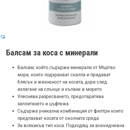
Балсам за коса с минерали
Балсам, който съдържа минерали от Мъртво
море, които подхранват скалпа и придават
блясък и жизненост на косата, дори след
излагане на слънце и къпане в морето
Улеснява разресването, предотвратява
заплитането и цъфтежа
Съдържа уникална комбинация от филтри които
предпазват косата от околната среда
За всякакъв тип коса. Подходящ за всекидневна