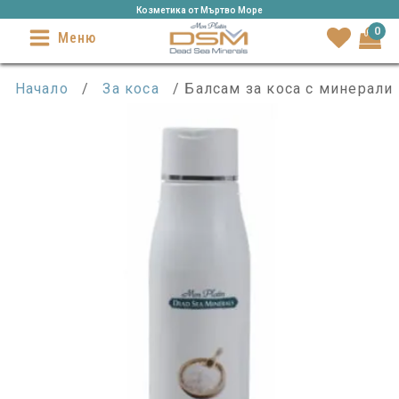
Козметика от Mъртво Море
0
Меню
Начало
/
За коса
/ Балсам за коса с минерали