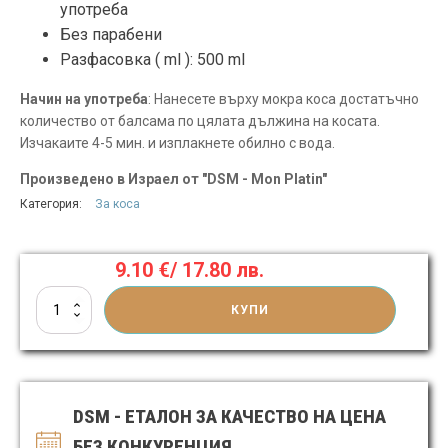
употреба
Без парабени
Разфасовка ( ml ):
500 ml
Начин на употреба
: Нанесете върху мокра коса достатъчно
количество от балсама по цялата дължина на косата.
Изчакаите 4-5 мин. и изплакнете обилно с вода.
Произведено в Израел от "DSM - Mon Platin"
Категория:
За коса
9.10
€
/ 17.80 лв.
количество
КУПИ
за
Балсам
за
коса
с
DSM - ЕТАЛОН ЗА КАЧЕСТВО НА ЦЕНА
минерали
БЕЗ КОНКУРЕНЦИЯ