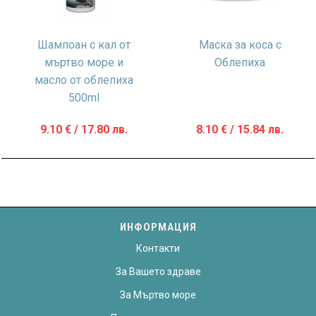
Шампоан с кал от
Маска за коса с
мъртво море и
Oблепиха
масло от облепиха
500ml
9.10
€
/ 17.80 лв.
8.10
€
/ 15.84 лв.
ИНФОРМАЦИЯ
Контакти
За Вашето здраве
За Мъртво море