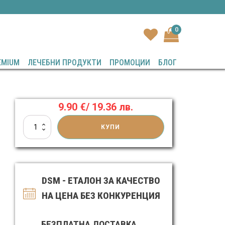
0
EMIUM
ЛЕЧЕБНИ ПРОДУКТИ
ПРОМОЦИИ
БЛОГ
а
9.90
€
/ 19.36 лв.
количество
КУПИ
за
Омекотяващ
крем
за
пети,
DSM - ЕТАЛОН ЗА КАЧЕСТВО
крака
и
НА ЦЕНА БЕЗ КОНКУРЕНЦИЯ
загрубяла
кожа
БЕЗПЛАТНА ДОСТАВКА