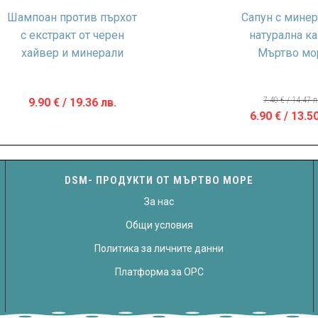
Шампоан против пърхот
Сапун с минер
с екстракт от черен
натурална ка
хайвер и минерали
Мъртво мо
7.40
€
/ 14.47 л
9.90
€
/ 19.36 лв.
Original
6.90
€
/ 13.50
price
was:
7.40 €
DSM- ПРОДУКТИ ОТ МЪРТВО МОРЕ
/
За нас
14.47 лв..
Общи условия
Политика за личните данни
Платформа за OPC