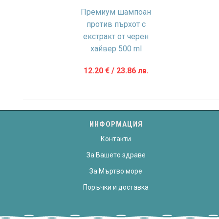
Премиум шампоан
против пърхот с
екстракт от черен
хайвер 500 ml
12.20
€
/ 23.86 лв.
ИНФОРМАЦИЯ
Контакти
За Вашето здраве
За Мъртво море
Поръчки и доставка