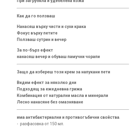
При загрубяла и удебелена кожа
Как да го ползваш
Нанасяш върху чисти и сухи крака
Фокус върху петите
Ползваш сутрин и вечер
За по-бърз ефект
нанасяш вечер и обуваш памучни чорапи
Защо да избереш този крем за напукани пети
Видим ефект за няколко дни
Подходящ за ежедневна грижа
Комбинация от натурални масла и минерали
Лесно нанасяне без омазняване
има антибактериални и противогъбични свойства
.
- разфасовка от 150 мл.