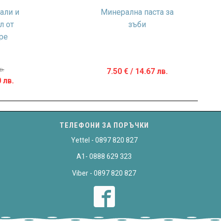
али и
Минерална паста за
л от
зъби
ре
в.
7.50
€
/ 14.67 лв.
Текущата
 лв.
цена
е:
6.90 €
ТЕЛЕФОНИ ЗА ПОРЪЧКИ
/
Yettel - 0897 820 827
13.50 лв..
A1- 0888 629 323
Viber - 0897 820 827