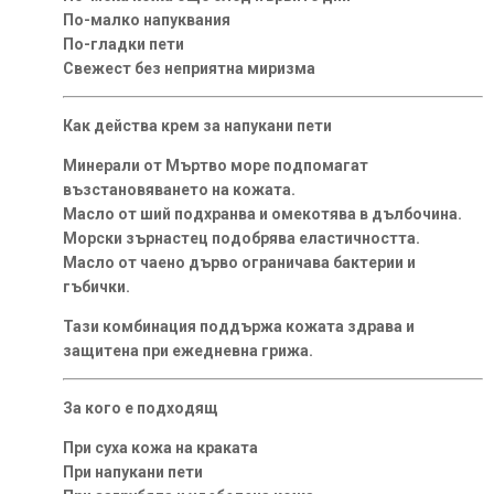
По-малко напуквания
По-гладки пети
Свежест без неприятна миризма
Как действа крем за напукани пети
Минерали от Мъртво море подпомагат
възстановяването на кожата.
Масло от ший подхранва и омекотява в дълбочина.
Морски зърнастец подобрява еластичността.
Масло от чаено дърво ограничава бактерии и
гъбички.
Тази комбинация поддържа кожата здрава и
защитена при ежедневна грижа.
За кого е подходящ
При суха кожа на краката
При напукани пети