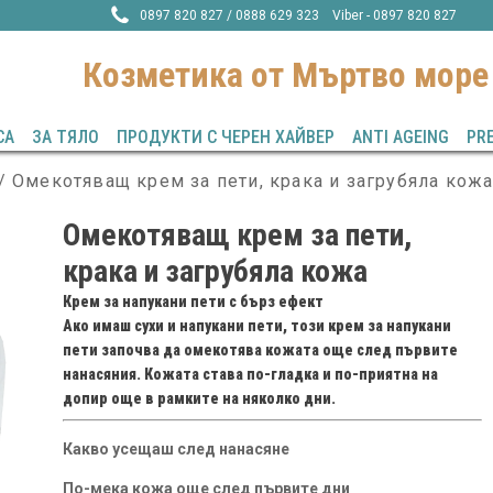
0897 820 827 / 0888 629 323 Viber - 0897 820 827
Козметика от Mъртво море
СА
ЗА ТЯЛО
ПРОДУКТИ С ЧЕРЕН ХАЙВЕР
ANTI AGEING
PR
/ Омекотяващ крем за пети, крака и загрубяла кож
Омекотяващ крем за пети,
крака и загрубяла кожа
Крем за напукани пети с бърз ефект
Ако имаш сухи и напукани пети, този крем за напукани
пети започва да омекотява кожата още след първите
нанасяния. Кожата става по-гладка и по-приятна на
допир още в рамките на няколко дни.
Какво усещаш след нанасяне
По-мека кожа още след първите дни