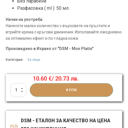
Без парабени
Разфасовка ( ml ):
50 мл.
Начин на употреба:
Нанесете малко количество с върховете на пръстите и
втрийте крема с кръгови движения. Използвайте ежедневно
за оптимален ефект и по-гладка кожа.
Произведено в Израел от "DSM - Mon Platin"
Категория:
За лице
10.60
€
/ 20.73 лв.
количество
КУПИ
за
Овлажняващ
крем
за
лице
DSM - ЕТАЛОН ЗА КАЧЕСТВО НА ЦЕНА
за
мазна