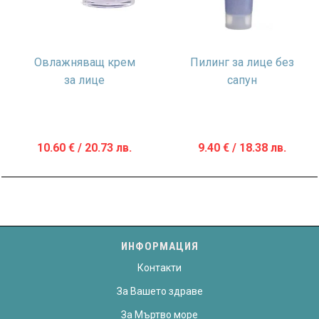
Овлажняващ крем
Пилинг за лице без
за лице
сапун
10.60
€
/ 20.73 лв.
9.40
€
/ 18.38 лв.
ИНФОРМАЦИЯ
Контакти
За Вашето здраве
За Мъртво море