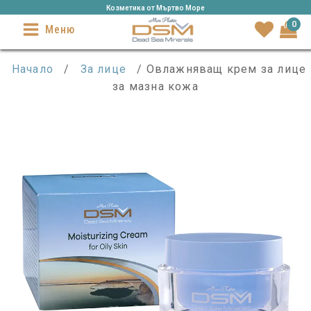
Козметика от Mъртво Море
0
Меню
Начало
/
За лице
/ Овлажняващ крем за лице
за мазна кожа