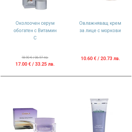
Oколоочен серум
Овлажняващ крем
обогатен с Витамин
за лице с моркови
С
18.90
€
/ 36.97 лв.
10.60
€
/ 20.73 лв.
Original
Текущата
17.00
€
/ 33.25 лв.
price
цена
was:
е:
18.90 €
17.00 €
/
/
36.97 лв..
33.25 лв..